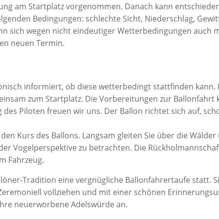
ung am Startplatz vorgenommen. Danach kann entschieden w
 folgenden Bedingungen: schlechte Sicht, Niederschlag, Ge
kann sich wegen nicht eindeutiger Wetterbedingungen auch ma
nen neuen Termin.
nisch informiert, ob diese wetterbedingt stattfinden kann. I
insam zum Startplatz. Die Vorbereitungen zur Ballonfahrt 
 des Piloten freuen wir uns. Der Ballon richtet sich auf, scho
den Kurs des Ballons. Langsam gleiten Sie über die Wälder 
 der Vogelperspektive zu betrachten. Die Rückholmannschaft
em Fahrzeug.
löner-Tradition eine vergnügliche Ballonfahrertaufe statt. 
 Zeremoniell vollziehen und mit einer schönen Erinnerungs
 Ihre neuerworbene Adelswürde an.