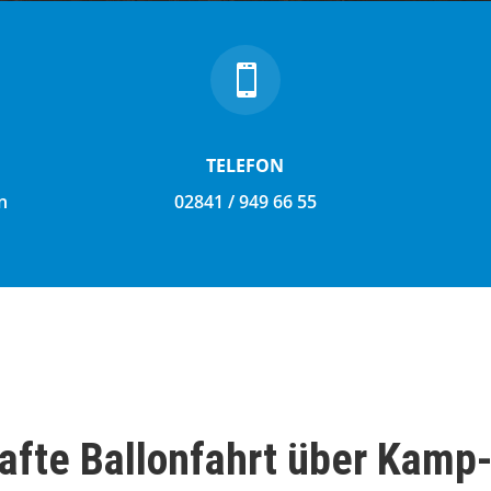

TELEFON
n
02841 / 949 66 55
fte Ballonfahrt über Kamp-