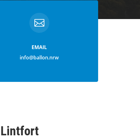

EMAIL
info@ballon.nrw
Lintfort