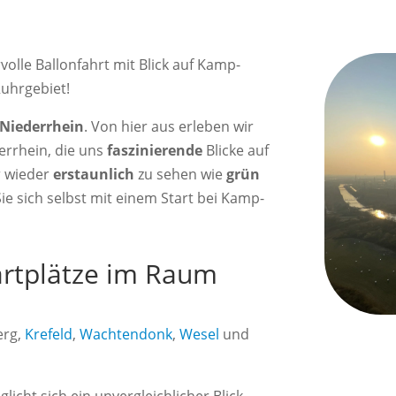
olle Ballonfahrt mit Blick auf Kamp-
Ruhrgebiet!
Niederrhein
. Von hier aus erleben wir
errhein, die uns
faszinierende
Blicke auf
r wieder
erstaunlich
zu sehen wie
grün
Sie sich selbst mit einem Start bei Kamp-
artplätze im Raum
erg,
Krefeld
,
Wachtendonk
,
Wesel
und
licht sich ein unvergleichlicher Blick