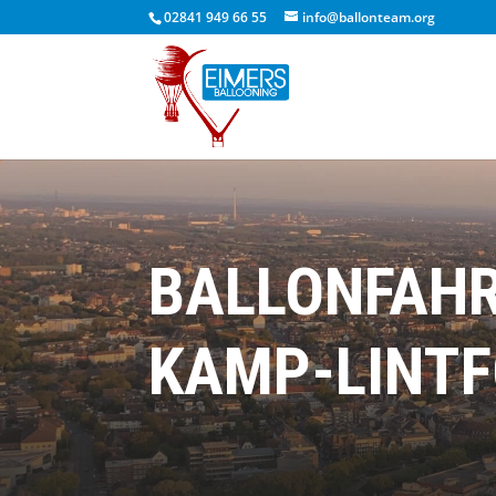
02841 949 66 55
info@ballonteam.org
BALLONFAHR
KAMP-LINT