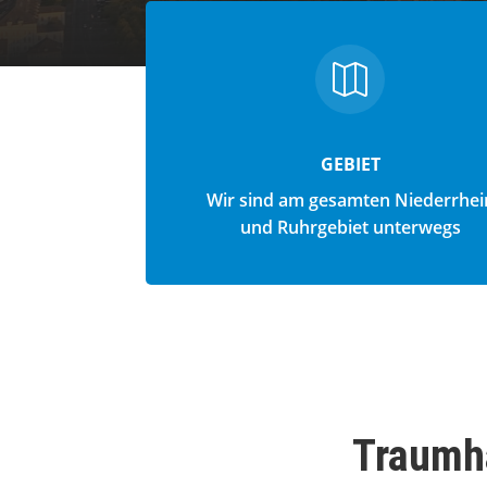

GEBIET
Wir sind am gesamten Niederrhei
und Ruhrgebiet unterwegs
Traumha