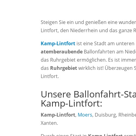
Steigen Sie ein und genießen eine wunderv
Lintfort, den Niederrhein und das ganze 
Kamp-Lintfort
ist eine Stadt am unteren
atemberaubende
Ballonfahrten am Nied
das Ruhrgebiet ermöglichen. Es ist imme
das
Ruhrgebiet
wirklich ist! Überzeugen 
Lintfort.
Unsere Ballonfahrt-St
Kamp-Lintfort:
Kamp-Lintfort
,
Moers
, Duisburg, Rheinb
Xanten.
Durch einen Start in
Kamp-Lintfort
ermög